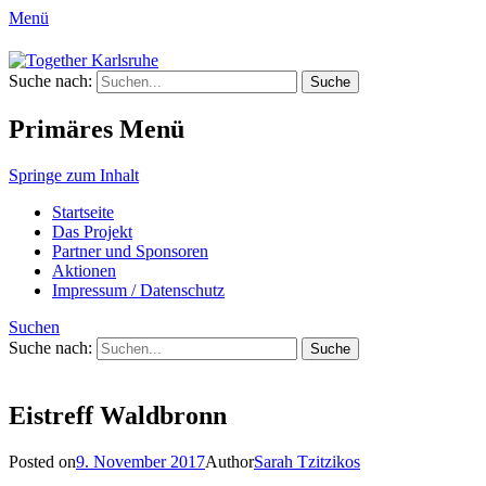
Menü
Together Karlsruhe
Suche nach:
Integration von jungen Menschen mit
Fluchterfahrung und
Primäres Menü
Migrationshintergrund
Springe zum Inhalt
Startseite
Das Projekt
Partner und Sponsoren
Aktionen
Impressum / Datenschutz
Suchen
Suche nach:
Eistreff Waldbronn
Posted on
9. November 2017
Author
Sarah Tzitzikos