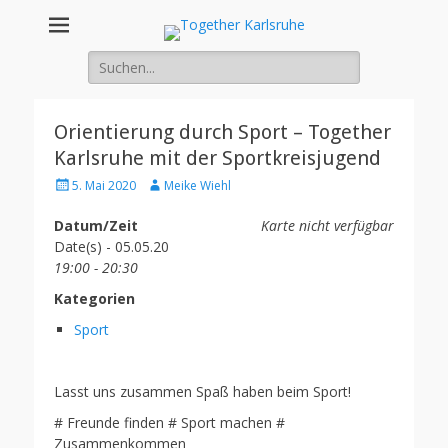
Together
Integration von jungen Menschen mit Fluchterfahrung und
Migrationshintergrund
Suche
Karlsruhe
nach:
Orientierung durch Sport – Together
Karlsruhe mit der Sportkreisjugend
Posted
Author
5. Mai 2020
Meike Wiehl
on
Datum/Zeit
Karte nicht verfügbar
Date(s) - 05.05.20
19:00 - 20:30
Kategorien
Sport
Lasst uns zusammen Spaß haben beim Sport!
# Freunde finden # Sport machen #
Zusammenkommen