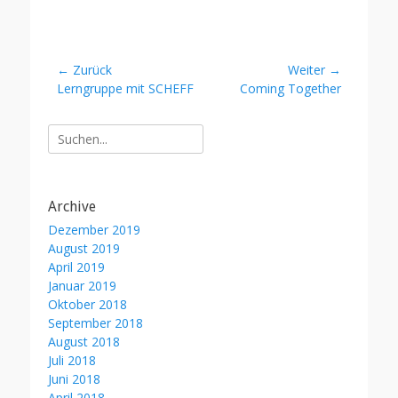
Beitragsnavigation
← Zurück
Weiter →
Vorheriger
Nächster
Lerngruppe mit SCHEFF
Coming Together
Beitrag:
Beitrag:
Suche
nach:
Archive
Dezember 2019
August 2019
April 2019
Januar 2019
Oktober 2018
September 2018
August 2018
Juli 2018
Juni 2018
April 2018