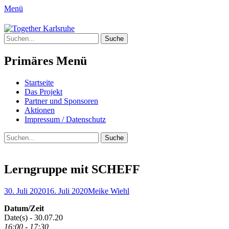
Menü
Together Karlsruhe
Suche
Integration von jungen Menschen mit Flu
nach:
Primäres Menü
Springe
Startseite
zum
Das Projekt
Inhalt
Partner und Sponsoren
Aktionen
Impressum / Datenschutz
Suchen
Suche
nach:
Lerngruppe mit SCHEFF
Posted
Author
30. Juli 2020
16. Juli 2020
Meike Wiehl
on
Datum/Zeit
Date(s) - 30.07.20
16:00 - 17:30