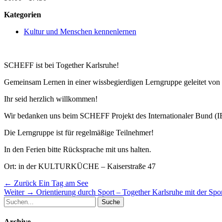
Kategorien
Kultur und Menschen kennenlernen
SCHEFF ist bei Together Karlsruhe!
Gemeinsam Lernen in einer wissbegierdigen Lerngruppe geleitet von p
Ihr seid herzlich willkommen!
Wir bedanken uns beim SCHEFF Projekt des Internationaler Bund (IB)
Die Lerngruppe ist für regelmäßige Teilnehmer!
In den Ferien bitte Rücksprache mit uns halten.
Ort: in der KULTURKÜCHE – Kaiserstraße 47
Beitragsnavigation
Vorheriger
← Zurück
Ein Tag am See
Nächster
Beitrag:
Weiter →
Orientierung durch Sport – Together Karlsruhe mit der Spo
Suche
Beitrag:
nach:
Archive