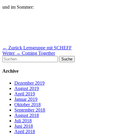
und im Sommer:
Beitragsnavigation
Vorheriger
← Zurück
Lerngruppe mit SCHEFF
Nächster
Beitrag:
Weiter →
Coming Together
Suche
Beitrag:
nach:
Archive
Dezember 2019
August 2019
April 2019
Januar 2019
Oktober 2018
September 2018
August 2018
Juli 2018
Juni 2018
April 2018