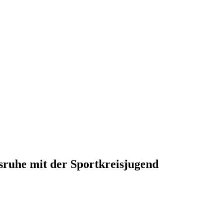
chterfahrung und Migrationshintergrund
sruhe mit der Sportkreisjugend