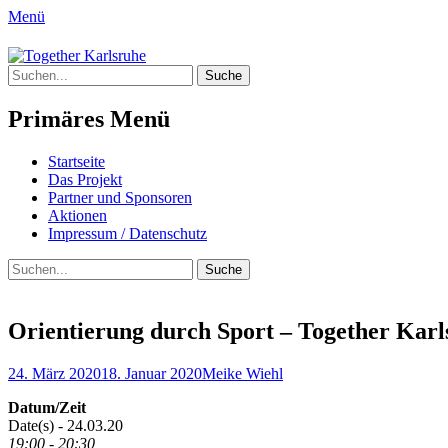
Menü
Together Karlsruhe
Suche
Integration von jungen Menschen mit Flu
nach:
Primäres Menü
Springe
Startseite
zum
Das Projekt
Inhalt
Partner und Sponsoren
Aktionen
Impressum / Datenschutz
Suchen
Suche
nach:
Orientierung durch Sport – Together Karl
Posted
Author
24. März 2020
18. Januar 2020
Meike Wiehl
on
Datum/Zeit
Date(s) - 24.03.20
19:00 - 20:30