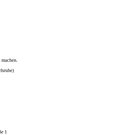
t machen.
lsruhe)
ße 1