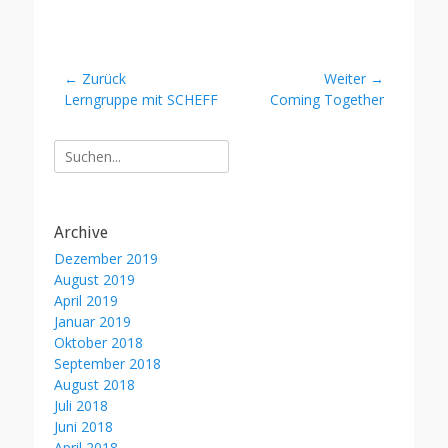
Beitragsnavigation
← Zurück
Weiter →
Vorheriger
Nächster
Lerngruppe mit SCHEFF
Coming Together
Beitrag:
Beitrag:
Suche
nach:
Archive
Dezember 2019
August 2019
April 2019
Januar 2019
Oktober 2018
September 2018
August 2018
Juli 2018
Juni 2018
April 2018