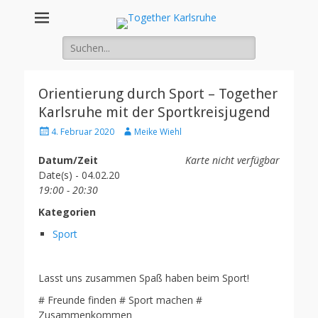
Together
Integration von jungen Menschen mit Fluchterfahrung und
Migrationshintergrund
Suche
Karlsruhe
nach:
Orientierung durch Sport – Together
Karlsruhe mit der Sportkreisjugend
Posted
Author
4. Februar 2020
Meike Wiehl
on
Datum/Zeit
Karte nicht verfügbar
Date(s) - 04.02.20
19:00 - 20:30
Kategorien
Sport
Lasst uns zusammen Spaß haben beim Sport!
# Freunde finden # Sport machen #
Zusammenkommen