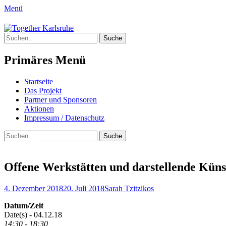
Menü
Together Karlsruhe
Suche
Integration von jungen Menschen mit Flu
nach:
Primäres Menü
Springe
Startseite
zum
Das Projekt
Inhalt
Partner und Sponsoren
Aktionen
Impressum / Datenschutz
Suchen
Suche
nach:
Offene Werkstätten und darstellende Kün
Posted
Author
4. Dezember 2018
20. Juli 2018
Sarah Tzitzikos
on
Datum/Zeit
Date(s) - 04.12.18
14:30 - 18:30