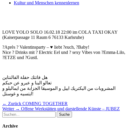
Kultur und Menschen kennenlernen
LOVE YOLO SOLO 16.02.18 22:00 im COLA TAXI OKAY
(Kaiserpassage 11 Raum 6 76133 Karlsruhe)
?Après ? Valentinsparty – ♥️ liebt ?euch, ?Baby!
Nice ? Drinks mit ? Electric Eel und ? sexy Vibes von ?Emma-Lilo,
?ETZE und ?Gustl.
هل فاتتك حفلة الفالنتاين
تعالو الينا و عبرو عن حبكم
المشروبات من اليكتريك اييل و الموسيقا الجزابة من ايماليلو و
ايتسيه و غوستل!
Beitragsnavigation
Vorheriger
← Zurück
COMING TOGETHER
Nächster
Beitrag:
Weiter →
Offene Werkstätten und darstellende Künste – JUBEZ
Suche
Beitrag:
nach:
Archive