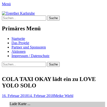
Menü
Together Karlsruhe
Suche
Integration von jungen Menschen mit
nach:
Fluchterfahrung und
Primäres Menü
Migrationshintergrund
Springe
Startseite
zum
Das Projekt
Inhalt
Partner und Sponsoren
Aktionen
Impressum / Datenschutz
Suchen
Suche
nach:
COLA TAXI OKAY lädt ein zu LOVE
YOLO SOLO
Posted
Author
16. Februar 2018
14. Februar 2018
Meike Wiehl
on
Lade Karte ...