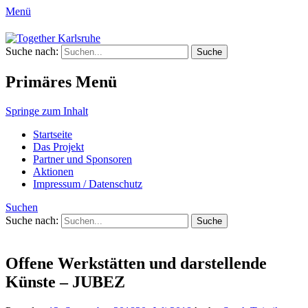
Menü
Together Karlsruhe
Suche nach:
Integration von jungen Menschen mit
Fluchterfahrung und
Primäres Menü
Migrationshintergrund
Springe zum Inhalt
Startseite
Das Projekt
Partner und Sponsoren
Aktionen
Impressum / Datenschutz
Suchen
Suche nach:
Offene Werkstätten und darstellende
Künste – JUBEZ