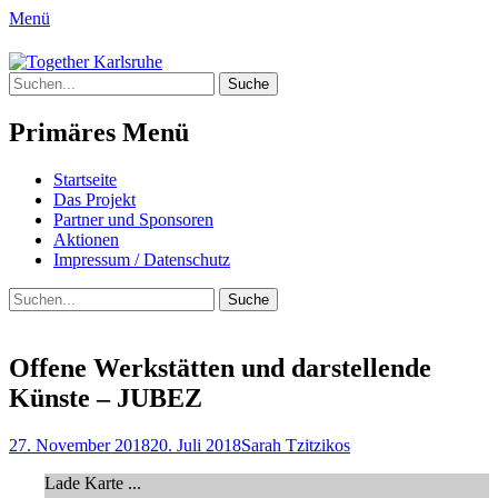
Menü
Together Karlsruhe
Suche
Integration von jungen Menschen mit
nach:
Fluchterfahrung und
Primäres Menü
Migrationshintergrund
Springe
Startseite
zum
Das Projekt
Inhalt
Partner und Sponsoren
Aktionen
Impressum / Datenschutz
Suchen
Suche
nach:
Offene Werkstätten und darstellende
Künste – JUBEZ
Posted
Author
27. November 2018
20. Juli 2018
Sarah Tzitzikos
on
Lade Karte ...