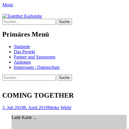
Menü
Together Karlsruhe
Suche
Integration von jungen Menschen mit
nach:
Fluchterfahrung und
Primäres Menü
Migrationshintergrund
Springe
Startseite
zum
Das Projekt
Inhalt
Partner und Sponsoren
Aktionen
Impressum / Datenschutz
Suchen
Suche
nach:
COMING TOGETHER
Posted
Author
3. Juli 2019
8. April 2019
Meike Wiehl
on
Lade Karte ...