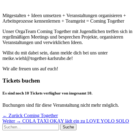
Mitgestalten + Ideen umsetzen + Veranstaltungen organisieren +
Arbeitsprozesse kennenlernen + Teamgeist = Coming Together
Unser OrgaTeam Coming Together mit Jugendlichen treffen sich in
regellmäßigen Meetings und besprechen Projekte, organisieren
Veranstaltungen und verwirklichen Ideen.
Willst du mit dabei sein, dann melde dich bei uns unter
meike.wiehl@together-karlsruhe.de!
Wir alle freuen uns auf euch!
Tickets buchen
Es sind noch 10 Tickets verfügbar von insgesamt 10.
Buchungen sind für diese Veranstaltung nicht mehr möglich.
Beitragsnavigation
Vorheriger
← Zurück
Coming Together
Nächster
Beitrag:
Weiter →
COLA TAXI OKAY lädt ein zu LOVE YOLO SOLO
Suche
Beitrag:
nach: