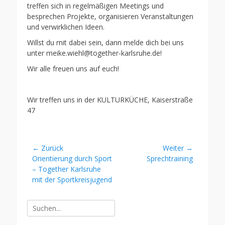
treffen sich in regelmäßigen Meetings und
besprechen Projekte, organisieren Veranstaltungen
und verwirklichen Ideen.
Willst du mit dabei sein, dann melde dich bei uns
unter meike.wiehl@together-karlsruhe.de!
Wir alle freuen uns auf euch!
Wir treffen uns in der KULTURKÜCHE, Kaiserstraße
47
Beitragsnavigation
← Zurück
Weiter →
Vorheriger
Nächster
Orientierung durch Sport
Sprechtraining
Beitrag:
Beitrag:
– Together Karlsruhe
mit der Sportkreisjugend
Suche
nach: