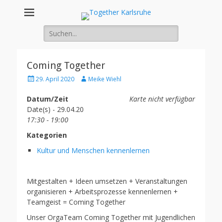
Together
Integration von jungen Menschen mit Fluchterfahrung und
Migrationshintergrund
Suche
Karlsruhe
nach:
Coming Together
Posted
Author
29. April 2020
Meike Wiehl
on
Datum/Zeit
Karte nicht verfügbar
Date(s) - 29.04.20
17:30 - 19:00
Kategorien
Kultur und Menschen kennenlernen
Mitgestalten + Ideen umsetzen + Veranstaltungen
organisieren + Arbeitsprozesse kennenlernen +
Teamgeist = Coming Together
Unser OrgaTeam Coming Together mit Jugendlichen