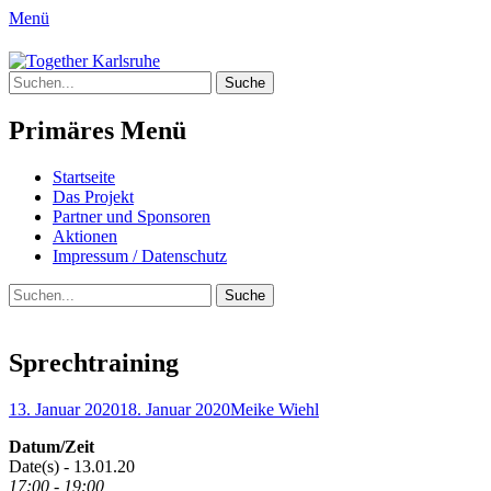
Menü
Together Karlsruhe
Suche
Integration von jungen Menschen mit Flu
nach:
Primäres Menü
Springe
Startseite
zum
Das Projekt
Inhalt
Partner und Sponsoren
Aktionen
Impressum / Datenschutz
Suchen
Suche
nach:
Sprechtraining
Posted
Author
13. Januar 2020
18. Januar 2020
Meike Wiehl
on
Datum/Zeit
Date(s) - 13.01.20
17:00 - 19:00