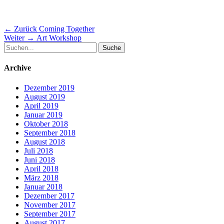
Beitragsnavigation
Vorheriger
← Zurück
Coming Together
Nächster
Beitrag:
Weiter →
Art Workshop
Suche
Beitrag:
nach:
Archive
Dezember 2019
August 2019
April 2019
Januar 2019
Oktober 2018
September 2018
August 2018
Juli 2018
Juni 2018
April 2018
März 2018
Januar 2018
Dezember 2017
November 2017
September 2017
August 2017