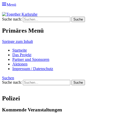
Menü
Together Karlsruhe
Suche nach:
Integration von jungen Menschen mit Flu
Primäres Menü
Springe zum Inhalt
Startseite
Das Projekt
Partner und Sponsoren
Aktionen
Impressum / Datenschutz
Suchen
Suche nach:
Polizei
Kommende Veranstaltungen