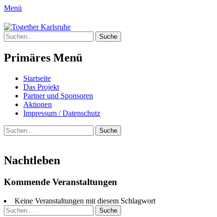
Menü
Together Karlsruhe
Suche
Integration von jungen Menschen mit
nach:
Fluchterfahrung und
Primäres Menü
Migrationshintergrund
Springe
Startseite
zum
Das Projekt
Inhalt
Partner und Sponsoren
Aktionen
Impressum / Datenschutz
Suchen
Suche
nach:
Nachtleben
Kommende Veranstaltungen
Keine Veranstaltungen mit diesem Schlagwort
Suche