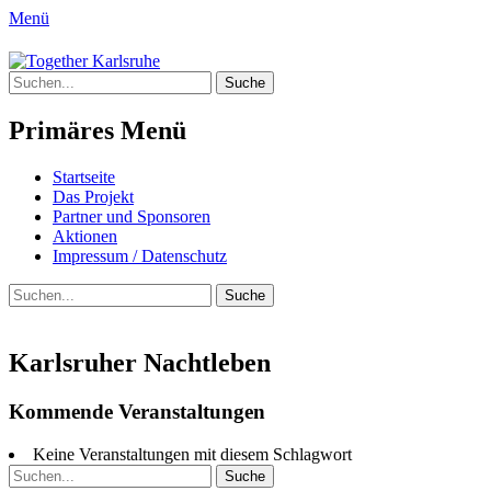
Menü
Together Karlsruhe
Suche
Integration von jungen Menschen mit
nach:
Fluchterfahrung und
Primäres Menü
Migrationshintergrund
Springe
Startseite
zum
Das Projekt
Inhalt
Partner und Sponsoren
Aktionen
Impressum / Datenschutz
Suchen
Suche
nach:
Karlsruher Nachtleben
Kommende Veranstaltungen
Keine Veranstaltungen mit diesem Schlagwort
Suche