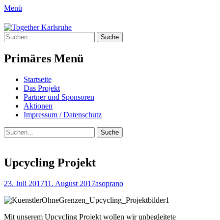
Menü
Together Karlsruhe
Suche
Integration von jungen Menschen mit
nach:
Fluchterfahrung und
Primäres Menü
Migrationshintergrund
Springe
Startseite
zum
Das Projekt
Inhalt
Partner und Sponsoren
Aktionen
Impressum / Datenschutz
Suchen
Suche
nach:
Upcycling Projekt
Posted
Author
23. Juli 2017
11. August 2017
asoprano
on
Mit unserem Upcycling Projekt wollen wir unbegleitete