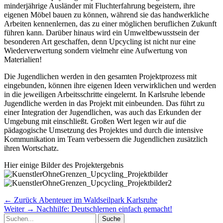
minderjährige Ausländer mit Fluchterfahrung begeistern, ihre
eigenen Möbel bauen zu können, während sie das handwerkliche
Arbeiten kennenlernen, das zu einer möglichen beruflichen Zukunft
führen kann. Darüber hinaus wird ein Umweltbewusstsein der
besonderen Art geschaffen, denn Upcycling ist nicht nur eine
Wiederverwertung sondern vielmehr eine Aufwertung von
Materialien!
Die Jugendlichen werden in den gesamten Projektprozess mit
eingebunden, können ihre eigenen Ideen verwirklichen und werden
in die jeweiligen Arbeitsschritte eingelernt. In Karlsruhe lebende
Jugendliche werden in das Projekt mit einbeunden. Das führt zu
einer Integration der Jugendlichen, was auch das Erkunden der
Umgebung mit einschließt. Großen Wert legen wir auf die
pädagogische Umsetzung des Projektes und durch die intensive
Kommunikation im Team verbessern die Jugendlichen zusätzlich
ihren Wortschatz.
Hier einige Bilder des Projektergebnis
Beitragsnavigation
Vorheriger
← Zurück
Abenteuer im Waldseilpark Karlsruhe
Nächster
Beitrag:
Weiter →
Nachhilfe: Deutschlernen einfach gemacht!
Suche
Beitrag: