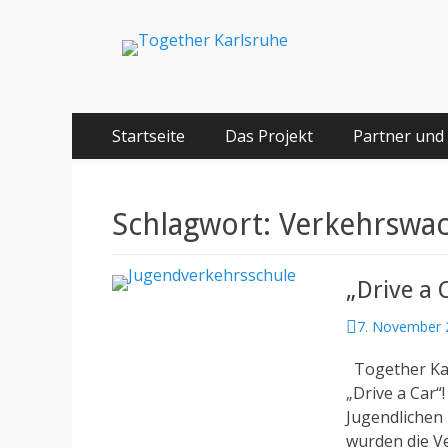
Together Karlsru
Integration von jungen Menschen mit Fluchterfahrun
Springe
Primäres Menü
Startseite
Das Projekt
Partner und
zum
Inhalt
Schlagwort:
Verkehrswa
„Drive a 
Posted
7. November 
on
Together Kar
„Drive a Car
Jugendlichen 
wurden die Ve