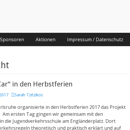
he
g und Migrationshintergrund
 Sponsoren
Aktionen
Impressum / Datenschutz
cht
Car“ in den Herbstferien
Author
2017
Sarah Tzitzikos
lsruhe organisierte in den Herbstferien 2017 das Projekt
“! Am ersten Tag gingen wir gemeinsam mit den
in die Jugendverkehrsschule am Engländerplatz. Dort
rkehrsregeln theoretisch und praktisch erklärt und auf