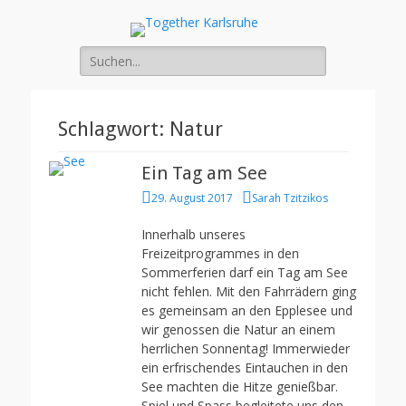
Together Karlsruhe
Integration von jungen Menschen mit Fluchterfahrung und
Migrationshintergrund
Suche
nach:
Schlagwort:
Natur
Ein Tag am See
Posted
Author
29. August 2017
Sarah Tzitzikos
on
Innerhalb unseres
Freizeitprogrammes in den
Sommerferien darf ein Tag am See
nicht fehlen. Mit den Fahrrädern ging
es gemeinsam an den Epplesee und
wir genossen die Natur an einem
herrlichen Sonnentag! Immerwieder
ein erfrischendes Eintauchen in den
See machten die Hitze genießbar.
Spiel und Spass begleitete uns den