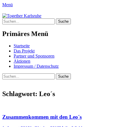
Menü
Together Karlsruhe
Suche
Integration von jungen Menschen mit
nach:
Fluchterfahrung und
Primäres Menü
Migrationshintergrund
Springe
Startseite
zum
Das Projekt
Inhalt
Partner und Sponsoren
Aktionen
Impressum / Datenschutz
Suchen
Suche
nach:
Schlagwort:
Leo´s
Zusammenkommen mit den Leo´s