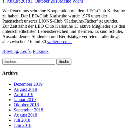
Posted
Author
1. August 2018
1. Oktober 2018
Meike Wiehl
on
Wir freuen uns sehr eine Kooperation mit dem LEO-Club Karlsruhe
zu haben. Der LEO-Club Karlsruhe wurde 1976 unter der
Patenschaft unseres LIONS-Club ‘Karlsruhe-Fächer’ gegründet.
Zur Zeit zählt der LEO Club Karlsruhe 13 aktive Mitglieder aus den
unterschiedlichsten Lebensbereichen und Berufen. Es sind Schüler,
Auszubildende, Studenten und Berufstätige vertreten – allerdings
alle zwischen 16 und 30
weiterlesen…
Schlagworte
Bowling
,
Leo´s
,
Picknick
Suche
nach:
Archive
Dezember 2019
August 2019
April 2019
Januar 2019
Oktober 2018
September 2018
August 2018
Juli 2018
Juni 2018