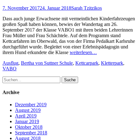
Posted
Author
7. November 2017
24. Januar 2018
Sarah Tzitzikos
on
Dass auch junge Erwachsene mit vermeintlichen Kinderfahrzeugen
großen Spaß haben können, bewies der Wandertag am 26.
September 2017 der Klasse VABO1 mit ihren beiden Lehrerinnen
Frau Müller und Frau Schächtele. Auf dem Programm stand
Kettcarfahren im Oberwald, das von der Firma Pedalkart Karlsruhe
durchgeführt wurde. Begleitet von einer Erlebnispädagogin und
ihrem Hund erkundete die Klasse
weiterlesen…
Schlagworte
Ausflug
,
Bertha von Suttner Schule
,
Kettcarpark
,
Kletterpark
,
VABO
Suche
nach:
Archive
Dezember 2019
August 2019
April 2019
Januar 2019
Oktober 2018
September 2018
August 2018