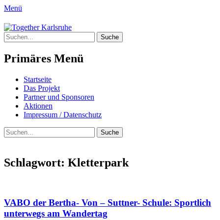
Menü
Together Karlsruhe
Suche
Integration von jungen Menschen mit
nach:
Fluchterfahrung und
Primäres Menü
Migrationshintergrund
Springe
Startseite
zum
Das Projekt
Inhalt
Partner und Sponsoren
Aktionen
Impressum / Datenschutz
Suchen
Suche
nach:
Schlagwort:
Kletterpark
VABO der Bertha- Von – Suttner- Schule: Sportlich
unterwegs am Wandertag