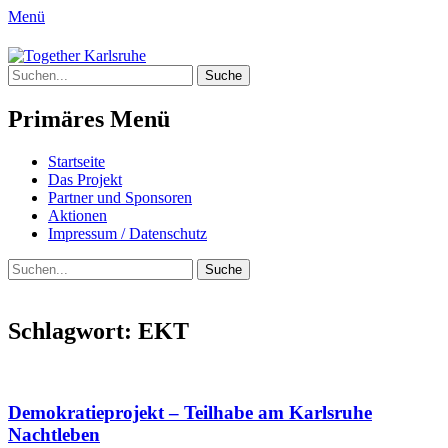
Menü
Together Karlsruhe
Suche
Integration von jungen Menschen mit
nach:
Fluchterfahrung und
Primäres Menü
Migrationshintergrund
Springe
Startseite
zum
Das Projekt
Inhalt
Partner und Sponsoren
Aktionen
Impressum / Datenschutz
Suchen
Suche
nach:
Schlagwort:
EKT
Demokratieprojekt – Teilhabe am Karlsruhe
Nachtleben