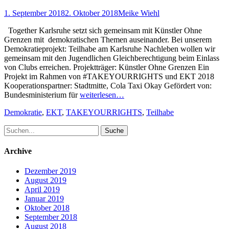
Posted
Author
1. September 2018
2. Oktober 2018
Meike Wiehl
on
Together Karlsruhe setzt sich gemeinsam mit Künstler Ohne
Grenzen mit demokratischen Themen auseinander. Bei unserem
Demokratieprojekt: Teilhabe am Karlsruhe Nachleben wollen wir
gemeinsam mit den Jugendlichen Gleichberechtigung beim Einlass
von Clubs erreichen. Projektträger: Künstler Ohne Grenzen Ein
Projekt im Rahmen von #TAKEYOURRIGHTS und EKT 2018
Kooperationspartner: Stadtmitte, Cola Taxi Okay Gefördert von:
Bundesministerium für
weiterlesen…
Schlagworte
Demokratie
,
EKT
,
TAKEYOURRIGHTS
,
Teilhabe
Suche
nach:
Archive
Dezember 2019
August 2019
April 2019
Januar 2019
Oktober 2018
September 2018
August 2018