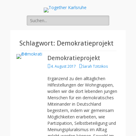
Together Karlsruhe
Integration von jungen Menschen mit Fluchterfahrung und
Migrationshintergrund
Suche
nach:
Schlagwort:
Demokratieprojekt
Demokratieprojekt
Posted
Author
4. August 2017
Sarah Tzitzikos
on
Ergänzend zu den alltäglichen
Hilfestellungen der Wohngruppen,
wollen wir die dort lebenden jungen
Menschen für ein demokratisches
Miteinander in Deutschland
begeistern, indem wir gemeinsam
Möglichkeiten erarbeiten, wie
Partizipation, Selbstbeteiligung und
Meinungspluralismus im Alltag
gelebt werden können. Sowohl im