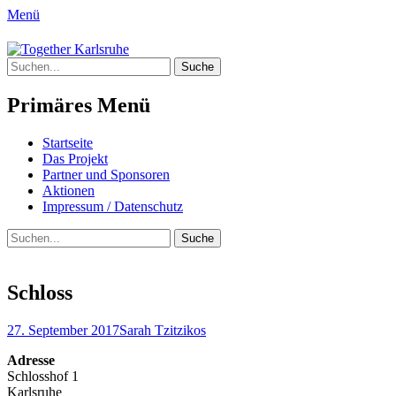
Menü
Together Karlsruhe
Suche
Integration von jungen Menschen mit Flu
nach:
Primäres Menü
Springe
Startseite
zum
Das Projekt
Inhalt
Partner und Sponsoren
Aktionen
Impressum / Datenschutz
Suchen
Suche
nach:
Schloss
Posted
Author
27. September 2017
Sarah Tzitzikos
on
Adresse
Schlosshof 1
Karlsruhe