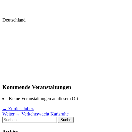
Deutschland
Kommende Veranstaltungen
Keine Veranstaltungen an diesem Ort
Beitragsnavigation
Vorheriger
← Zurück
Jubez
Nächster
Beitrag:
Weiter →
Verkehrswacht Karlsruhe
Suche
Beitrag:
nach:
Archive