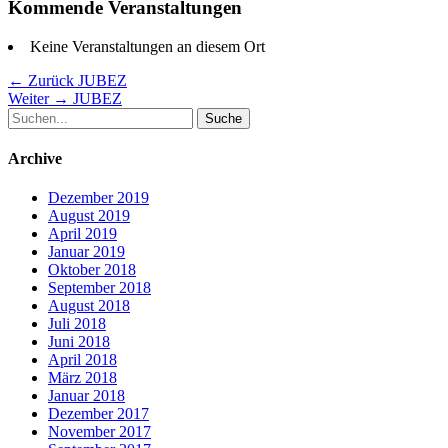
Kommende Veranstaltungen
Keine Veranstaltungen an diesem Ort
Beitragsnavigation
Vorheriger
← Zurück
JUBEZ
Nächster
Beitrag:
Weiter →
JUBEZ
Suche
Beitrag:
nach:
Archive
Dezember 2019
August 2019
April 2019
Januar 2019
Oktober 2018
September 2018
August 2018
Juli 2018
Juni 2018
April 2018
März 2018
Januar 2018
Dezember 2017
November 2017