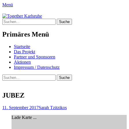
Menü
Together Karlsruhe
Suche
Integration von jungen Menschen mit
nach:
Fluchterfahrung und
Primäres Menü
Migrationshintergrund
Springe
Startseite
zum
Das Projekt
Inhalt
Partner und Sponsoren
Aktionen
Impressum / Datenschutz
Suchen
Suche
nach:
JUBEZ
Posted
Author
11. September 2017
Sarah Tzitzikos
on
Lade Karte ...