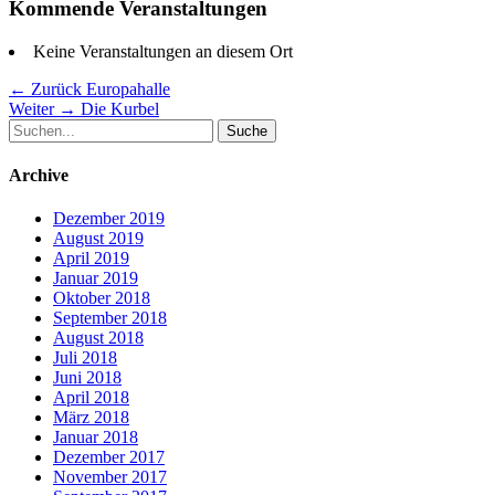
Kommende Veranstaltungen
Keine Veranstaltungen an diesem Ort
Beitragsnavigation
Vorheriger
← Zurück
Europahalle
Nächster
Beitrag:
Weiter →
Die Kurbel
Suche
Beitrag:
nach:
Archive
Dezember 2019
August 2019
April 2019
Januar 2019
Oktober 2018
September 2018
August 2018
Juli 2018
Juni 2018
April 2018
März 2018
Januar 2018
Dezember 2017
November 2017