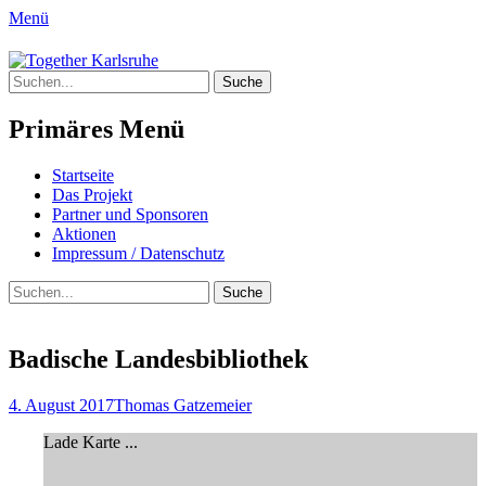
Menü
Together Karlsruhe
Suche
Integration von jungen Menschen mit
nach:
Fluchterfahrung und
Primäres Menü
Migrationshintergrund
Springe
Startseite
zum
Das Projekt
Inhalt
Partner und Sponsoren
Aktionen
Impressum / Datenschutz
Suchen
Suche
nach:
Badische Landesbibliothek
Posted
Author
4. August 2017
Thomas Gatzemeier
on
Lade Karte ...