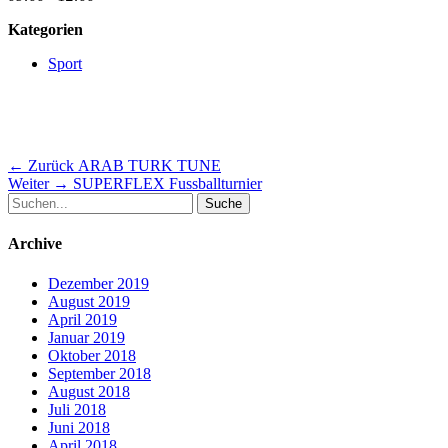
Kategorien
Sport
Beitragsnavigation
Vorheriger
← Zurück
ARAB TURK TUNE
Nächster
Beitrag:
Weiter →
SUPERFLEX Fussballturnier
Suche
Beitrag:
nach:
Archive
Dezember 2019
August 2019
April 2019
Januar 2019
Oktober 2018
September 2018
August 2018
Juli 2018
Juni 2018
April 2018