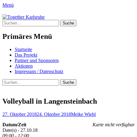
Menü
Together Karlsruhe
Suche
Integration von jungen Menschen mit
nach:
Fluchterfahrung und
Primäres Menü
Migrationshintergrund
Springe
Startseite
zum
Das Projekt
Inhalt
Partner und Sponsoren
Aktionen
Impressum / Datenschutz
Suchen
Suche
nach:
Volleyball in Langensteinbach
Posted
Author
27. Oktober 2018
24. Oktober 2018
Meike Wiehl
on
Datum/Zeit
Karte nicht verfügbar
Date(s) - 27.10.18
09:00 - 12:00