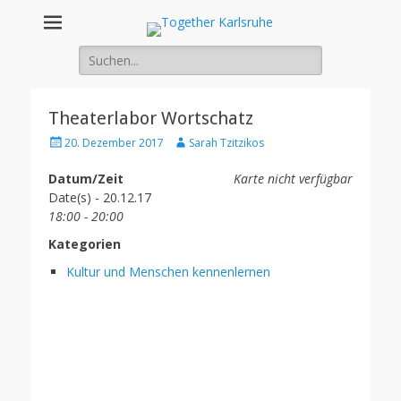
Together
Integration von jungen Menschen mit Fluchterfahrung und
Migrationshintergrund
Suche
Karlsruhe
nach:
Theaterlabor Wortschatz
Posted
Author
20. Dezember 2017
Sarah Tzitzikos
on
Datum/Zeit
Karte nicht verfügbar
Date(s) - 20.12.17
18:00 - 20:00
Kategorien
Kultur und Menschen kennenlernen