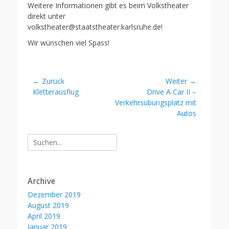
Weitere Informationen gibt es beim Volkstheater
direkt unter
volkstheater@staatstheater.karlsruhe.de!
Wir wünschen viel Spass!
Beitragsnavigation
← Zurück
Weiter →
Vorheriger
Nächster
Kletterausflug
Drive A Car II –
Beitrag:
Beitrag:
Verkehrsübungsplatz mit
Autos
Suche
nach:
Archive
Dezember 2019
August 2019
April 2019
Januar 2019