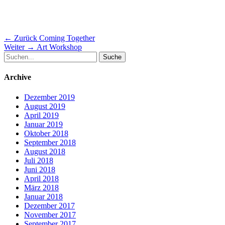
Beitragsnavigation
Vorheriger
← Zurück
Coming Together
Nächster
Beitrag:
Weiter →
Art Workshop
Suche
Beitrag:
nach:
Archive
Dezember 2019
August 2019
April 2019
Januar 2019
Oktober 2018
September 2018
August 2018
Juli 2018
Juni 2018
April 2018
März 2018
Januar 2018
Dezember 2017
November 2017
September 2017