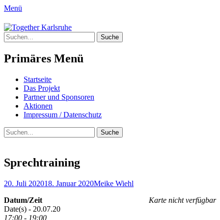
Menü
Together Karlsruhe
Suche
Integration von jungen Menschen mit
nach:
Fluchterfahrung und
Primäres Menü
Migrationshintergrund
Springe
Startseite
zum
Das Projekt
Inhalt
Partner und Sponsoren
Aktionen
Impressum / Datenschutz
Suchen
Suche
nach:
Sprechtraining
Posted
Author
20. Juli 2020
18. Januar 2020
Meike Wiehl
on
Datum/Zeit
Karte nicht verfügbar
Date(s) - 20.07.20
17:00 - 19:00