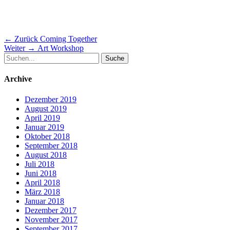
Beitragsnavigation
Vorheriger
← Zurück
Coming Together
Nächster
Beitrag:
Weiter →
Art Workshop
Suche
Beitrag:
nach:
Archive
Dezember 2019
August 2019
April 2019
Januar 2019
Oktober 2018
September 2018
August 2018
Juli 2018
Juni 2018
April 2018
März 2018
Januar 2018
Dezember 2017
November 2017
September 2017