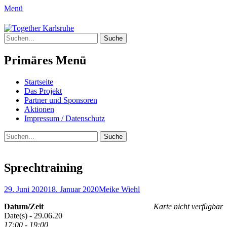
Menü
Together Karlsruhe
Suche
Integration von jungen Menschen mit
nach:
Fluchterfahrung und
Primäres Menü
Migrationshintergrund
Springe
Startseite
zum
Das Projekt
Inhalt
Partner und Sponsoren
Aktionen
Impressum / Datenschutz
Suchen
Suche
nach:
Sprechtraining
Posted
Author
29. Juni 2020
18. Januar 2020
Meike Wiehl
on
Datum/Zeit
Karte nicht verfügbar
Date(s) - 29.06.20
17:00 - 19:00