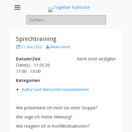
Together
Integration von jungen Menschen mit Fluchterfahrung und
Migrationshintergrund
Suche
Karlsruhe
nach:
Sprechtraining
Posted
Author
11. Mai 2020
Meike Wiehl
on
Datum/Zeit
Karte nicht verfügbar
Date(s) - 11.05.20
17:00 - 19:00
Kategorien
Kultur und Menschen kennenlernen
Wie präsentiere ich mich vor einer Gruppe?
Wie sage ich meine Meinung?
Wie reagiere ich in Konfliktsituationen?