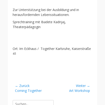
Zur Unterstützung bei der Ausbildung und in
herausfordernden Lebenssituationen.
Sprechtraining mit Ibadete Kadrijaj,
Theaterpädagogin
Ort: Im Eckhaus / Together Karlsruhe, Kaiserstraße
41
Beitragsnavigation
← Zurück
Weiter →
Vorheriger
Nächster
Coming Together
Art Workshop
Beitrag:
Beitrag:
Suche