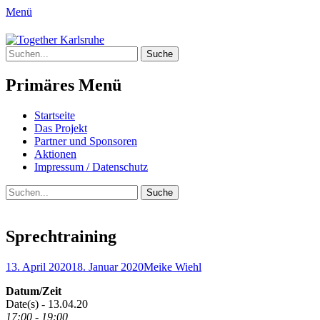
Menü
Together Karlsruhe
Suche
Integration von jungen Menschen mit Flu
nach:
Primäres Menü
Springe
Startseite
zum
Das Projekt
Inhalt
Partner und Sponsoren
Aktionen
Impressum / Datenschutz
Suchen
Suche
nach:
Sprechtraining
Posted
Author
13. April 2020
18. Januar 2020
Meike Wiehl
on
Datum/Zeit
Date(s) - 13.04.20
17:00 - 19:00