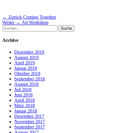
Beitragsnavigation
Vorheriger
← Zurück
Coming Together
Nächster
Beitrag:
Weiter →
Art Workshop
Suche
Beitrag:
nach:
Archive
Dezember 2019
August 2019
April 2019
Januar 2019
Oktober 2018
September 2018
August 2018
Juli 2018
Juni 2018
April 2018
März 2018
Januar 2018
Dezember 2017
November 2017
September 2017
August 2017