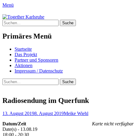
Menü
Together Karlsruhe
Suche
Integration von jungen Menschen mit
nach:
Fluchterfahrung und
Primäres Menü
Migrationshintergrund
Springe
Startseite
zum
Das Projekt
Inhalt
Partner und Sponsoren
Aktionen
Impressum / Datenschutz
Suchen
Suche
nach:
Radiosendung im Querfunk
Posted
Author
13. August 2019
8. August 2019
Meike Wiehl
on
Datum/Zeit
Karte nicht verfügbar
Date(s) - 13.08.19
18:00 - 20:30