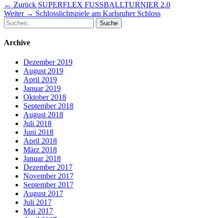
Beitragsnavigation
Vorheriger
← Zurück
SUPERFLEX FUSSBALLTURNIER 2.0
Nächster
Beitrag:
Weiter →
Schlosslichtspiele am Karlsruher Schloss
Suche
Beitrag:
nach:
Archive
Dezember 2019
August 2019
April 2019
Januar 2019
Oktober 2018
September 2018
August 2018
Juli 2018
Juni 2018
April 2018
März 2018
Januar 2018
Dezember 2017
November 2017
September 2017
August 2017
Juli 2017
Mai 2017