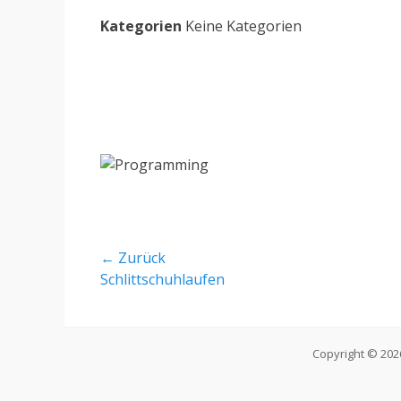
Kategorien
Keine Kategorien
Beitragsnavigation
← Zurück
Vorheriger
Schlittschuhlaufen
Beitrag:
Copyright © 20