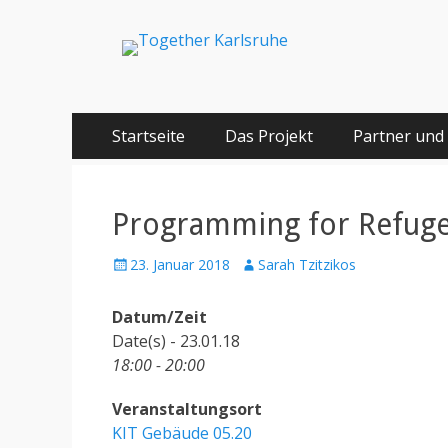
Together Karlsru
Integration von jungen Menschen mit Fluchterfahrun
Springe
Primäres Menü
Startseite
Das Projekt
Partner und
zum
Inhalt
Programming for Refug
Posted
Author
23. Januar 2018
Sarah Tzitzikos
on
Datum/Zeit
Date(s) - 23.01.18
18:00 - 20:00
Veranstaltungsort
KIT Gebäude 05.20