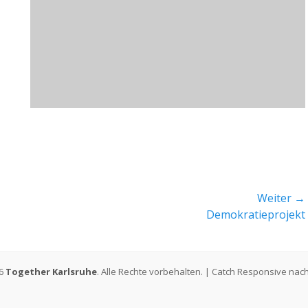
Weiter →
Nächster
Demokratieprojekt
Beitrag:
26
Together Karlsruhe
. Alle Rechte vorbehalten. | Catch Responsive nac