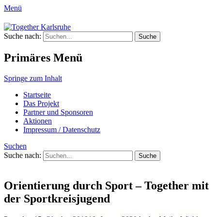
Menü
Together Karlsruhe
Suche nach:
Integration von jungen Menschen mit
Fluchterfahrung und
Primäres Menü
Migrationshintergrund
Springe zum Inhalt
Startseite
Das Projekt
Partner und Sponsoren
Aktionen
Impressum / Datenschutz
Suchen
Suche nach:
Orientierung durch Sport – Together mit
der Sportkreisjugend