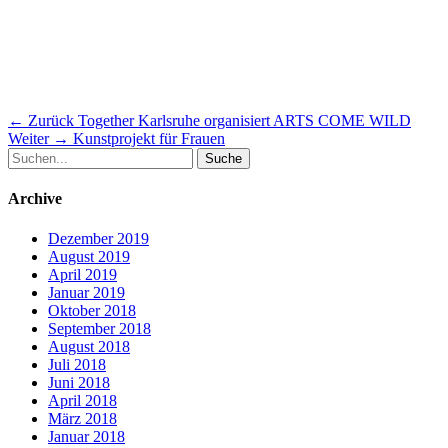
Beitragsnavigation
Vorheriger
← Zurück
Together Karlsruhe organisiert ARTS COME WILD
Nächster
Beitrag:
Weiter →
Kunstprojekt für Frauen
Suche
Beitrag:
nach:
Archive
Dezember 2019
August 2019
April 2019
Januar 2019
Oktober 2018
September 2018
August 2018
Juli 2018
Juni 2018
April 2018
März 2018
Januar 2018