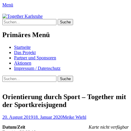
Menü
Together Karlsruhe
Suche
Integration von jungen Menschen mit
nach:
Fluchterfahrung und
Primäres Menü
Migrationshintergrund
Springe
Startseite
zum
Das Projekt
Inhalt
Partner und Sponsoren
Aktionen
Impressum / Datenschutz
Suchen
Suche
nach:
Orientierung durch Sport – Together mit
der Sportkreisjugend
Posted
Author
20. August 2019
18. Januar 2020
Meike Wiehl
on
Datum/Zeit
Karte nicht verfügbar