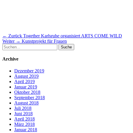
Beitragsnavigation
Vorheriger
← Zurück
Together Karlsruhe organisiert ARTS COME WILD
Nächster
Beitrag:
Weiter →
Kunstprojekt für Frauen
Suche
Beitrag:
nach:
Archive
Dezember 2019
August 2019
April 2019
Januar 2019
Oktober 2018
September 2018
August 2018
Juli 2018
Juni 2018
April 2018
März 2018
Januar 2018