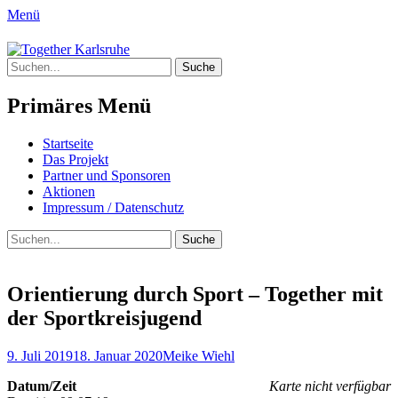
Menü
Together Karlsruhe
Suche
Integration von jungen Menschen mit
nach:
Fluchterfahrung und
Primäres Menü
Migrationshintergrund
Springe
Startseite
zum
Das Projekt
Inhalt
Partner und Sponsoren
Aktionen
Impressum / Datenschutz
Suchen
Suche
nach:
Orientierung durch Sport – Together mit
der Sportkreisjugend
Posted
Author
9. Juli 2019
18. Januar 2020
Meike Wiehl
on
Datum/Zeit
Karte nicht verfügbar