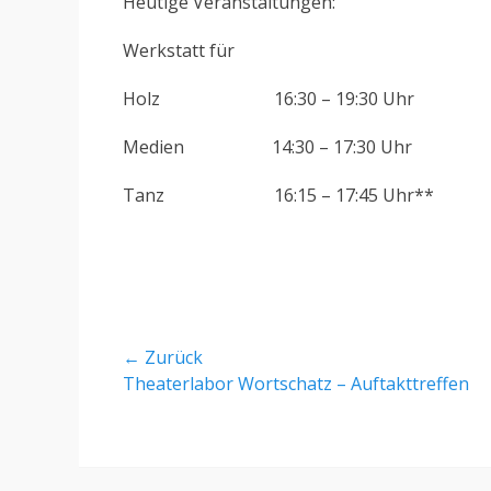
Heutige Veranstaltungen:
Werkstatt für
Holz 16:30 – 19:30 Uhr
Medien 14:30 – 17:30 Uhr
Tanz 16:15 – 17:45 Uhr**
Beitragsnavigation
← Zurück
Vorheriger
Theaterlabor Wortschatz – Auftakttreffen
Beitrag: