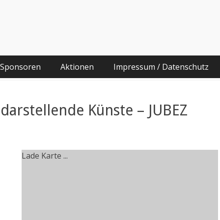
he
g und Migrationshintergrund
 Sponsoren
Aktionen
Impressum / Datenschutz
darstellende Künste – JUBEZ
Lade Karte ...