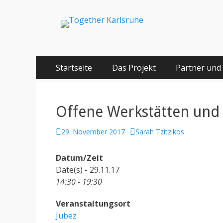
Together Karlsru
Integration von jungen Menschen mit Fluchterfahrun
Springe
Primäres Menü
Startseite
Das Projekt
Partner und
zum
Inhalt
Offene Werkstätten und 
Posted
Author
29. November 2017
Sarah Tzitzikos
on
Datum/Zeit
Date(s) - 29.11.17
14:30 - 19:30
Veranstaltungsort
Jubez