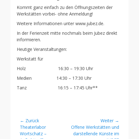
Kommt ganz einfach zu den Öffnungszeiten der
Werkstätten vorbei- ohne Anmeldung!
Weitere Informationen unter www.jubez.de.
In der Ferienzeit mitte nochmals beim Jubez direkt
informieren.
Heutige Veranstaltungen:
Werkstatt für
Holz 16:30 – 19:30 Uhr
Medien 14:30 – 17:30 Uhr
Tanz 16:15 – 17:45 Uhr**
Beitragsnavigation
← Zurück
Weiter →
Vorheriger
Nächster
Theaterlabor
Offene Werkstätten und
Beitrag:
Beitrag:
Wortschatz –
darstellende Künste im