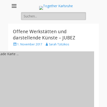
Together
Integration von jungen Menschen mit Fluchterfahrung und
Migrationshintergrund
Suche
Karlsruhe
nach:
Offene Werkstätten und
darstellende Künste – JUBEZ
Posted
Author
1. November 2017
Sarah Tzitzikos
on
ade Karte ...