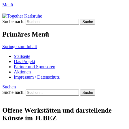
Menü
Together Karlsruhe
Suche nach:
Integration von jungen Menschen mit
Fluchterfahrung und
Primäres Menü
Migrationshintergrund
Springe zum Inhalt
Startseite
Das Projekt
Partner und Sponsoren
Aktionen
Impressum / Datenschutz
Suchen
Suche nach:
Offene Werkstätten und darstellende
Künste im JUBEZ