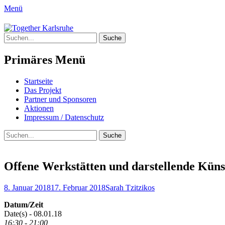
Menü
Together Karlsruhe
Suche
Integration von jungen Menschen mit Flu
nach:
Primäres Menü
Springe
Startseite
zum
Das Projekt
Inhalt
Partner und Sponsoren
Aktionen
Impressum / Datenschutz
Suchen
Suche
nach:
Offene Werkstätten und darstellende Kün
Posted
Author
8. Januar 2018
17. Februar 2018
Sarah Tzitzikos
on
Datum/Zeit
Date(s) - 08.01.18
16:30 - 21:00