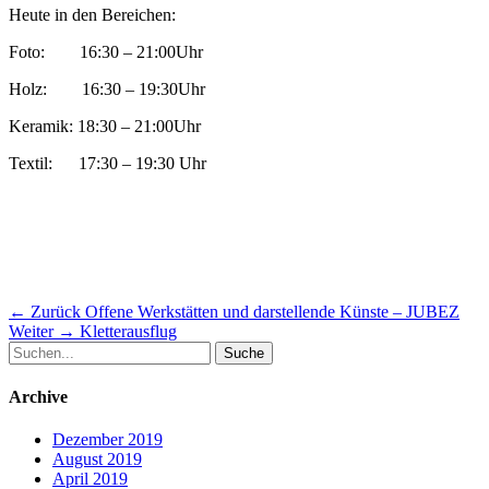
Heute in den Bereichen:
Foto: 16:30 – 21:00Uhr
Holz: 16:30 – 19:30Uhr
Keramik: 18:30 – 21:00Uhr
Textil: 17:30 – 19:30 Uhr
Beitragsnavigation
Vorheriger
← Zurück
Offene Werkstätten und darstellende Künste – JUBEZ
Nächster
Beitrag:
Weiter →
Kletterausflug
Suche
Beitrag:
nach:
Archive
Dezember 2019
August 2019
April 2019