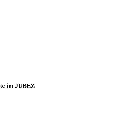
chterfahrung und Migrationshintergrund
ste im JUBEZ