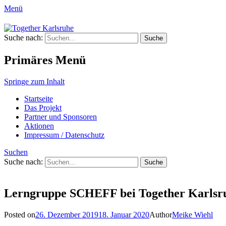
Menü
Together Karlsruhe
Suche nach:
Integration von jungen Menschen mit Flu
Primäres Menü
Springe zum Inhalt
Startseite
Das Projekt
Partner und Sponsoren
Aktionen
Impressum / Datenschutz
Suchen
Suche nach:
Lerngruppe SCHEFF bei Together Karlsr
Posted on
26. Dezember 2019
18. Januar 2020
Author
Meike Wiehl