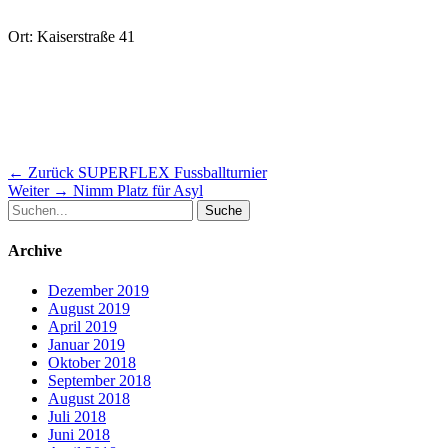
Ort: Kaiserstraße 41
Beitragsnavigation
Vorheriger
← Zurück
SUPERFLEX Fussballturnier
Nächster
Beitrag:
Weiter →
Nimm Platz für Asyl
Suche
Beitrag:
nach:
Archive
Dezember 2019
August 2019
April 2019
Januar 2019
Oktober 2018
September 2018
August 2018
Juli 2018
Juni 2018