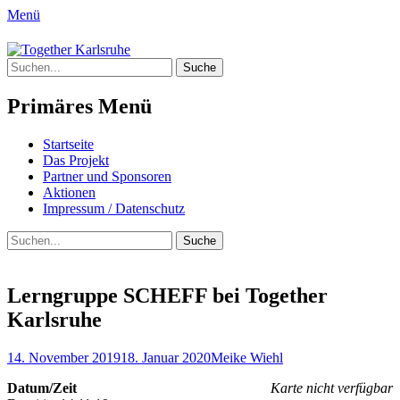
Menü
Together Karlsruhe
Suche
Integration von jungen Menschen mit
nach:
Fluchterfahrung und
Primäres Menü
Migrationshintergrund
Springe
Startseite
zum
Das Projekt
Inhalt
Partner und Sponsoren
Aktionen
Impressum / Datenschutz
Suchen
Suche
nach:
Lerngruppe SCHEFF bei Together
Karlsruhe
Posted
Author
14. November 2019
18. Januar 2020
Meike Wiehl
on
Datum/Zeit
Karte nicht verfügbar