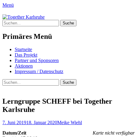
Menü
Together Karlsruhe
Suche
Integration von jungen Menschen mit
nach:
Fluchterfahrung und
Primäres Menü
Migrationshintergrund
Springe
Startseite
zum
Das Projekt
Inhalt
Partner und Sponsoren
Aktionen
Impressum / Datenschutz
Suchen
Suche
nach:
Lerngruppe SCHEFF bei Together
Karlsruhe
Posted
Author
7. Juni 2019
18. Januar 2020
Meike Wiehl
on
Datum/Zeit
Karte nicht verfügbar