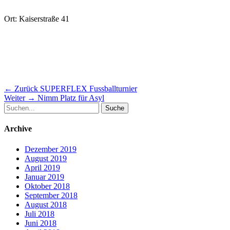
Ort: Kaiserstraße 41
Beitragsnavigation
Vorheriger
← Zurück
SUPERFLEX Fussballturnier
Nächster
Beitrag:
Weiter →
Nimm Platz für Asyl
Suche
Beitrag:
nach:
Archive
Dezember 2019
August 2019
April 2019
Januar 2019
Oktober 2018
September 2018
August 2018
Juli 2018
Juni 2018