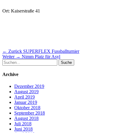
Ort: Kaiserstraße 41
Beitragsnavigation
Vorheriger
← Zurück
SUPERFLEX Fussballturnier
Nächster
Beitrag:
Weiter →
Nimm Platz für Asyl
Suche
Beitrag:
nach:
Archive
Dezember 2019
August 2019
April 2019
Januar 2019
Oktober 2018
September 2018
August 2018
Juli 2018
Juni 2018