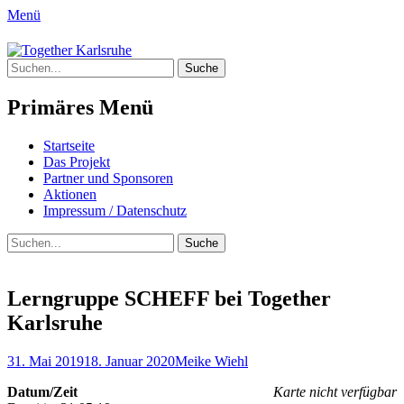
Menü
Together Karlsruhe
Suche
Integration von jungen Menschen mit
nach:
Fluchterfahrung und
Primäres Menü
Migrationshintergrund
Springe
Startseite
zum
Das Projekt
Inhalt
Partner und Sponsoren
Aktionen
Impressum / Datenschutz
Suchen
Suche
nach:
Lerngruppe SCHEFF bei Together
Karlsruhe
Posted
Author
31. Mai 2019
18. Januar 2020
Meike Wiehl
on
Datum/Zeit
Karte nicht verfügbar