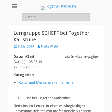
Together
Integration von jungen Menschen mit Fluchterfahrung und
Migrationshintergrund
Suche
Karlsruhe
nach:
Lerngruppe SCHEFF bei Together
Karlsruhe
Posted
Author
3. Mai 2019
Meike Wiehl
on
Datum/Zeit
Karte nicht verfügbar
Date(s) - 03.05.19
17:00 - 18:30
Kategorien
Kultur und Menschen kennenlernen
SCHEFF ist bei Together Karlsruhe!
Gemeinsam Lernen in einer wissbegierdigen
Lerngruppe geleitet von professionellen Lehrern