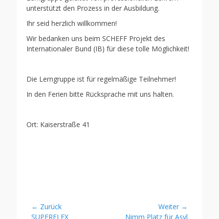
unterstützt den Prozess in der Ausbildung.
Ihr seid herzlich willkommen!
Wir bedanken uns beim SCHEFF Projekt des
Internationaler Bund (IB) für diese tolle Möglichkeit!
Die Lerngruppe ist für regelmäßige Teilnehmer!
In den Ferien bitte Rücksprache mit uns halten.
Ort: Kaiserstraße 41
Beitragsnavigation
← Zurück
Weiter →
Vorheriger
Nächster
SUPERFLEX
Nimm Platz für Asyl