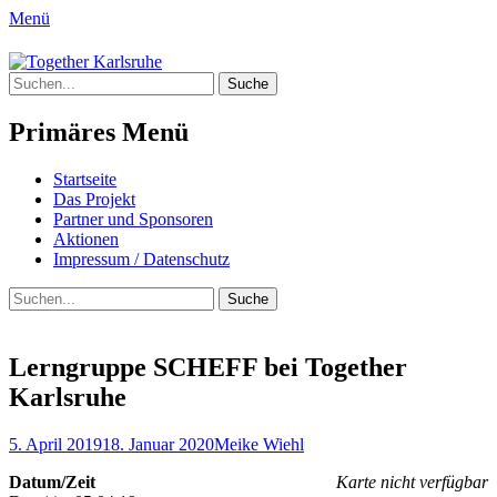
Menü
Together Karlsruhe
Suche
Integration von jungen Menschen mit
nach:
Fluchterfahrung und
Primäres Menü
Migrationshintergrund
Springe
Startseite
zum
Das Projekt
Inhalt
Partner und Sponsoren
Aktionen
Impressum / Datenschutz
Suchen
Suche
nach:
Lerngruppe SCHEFF bei Together
Karlsruhe
Posted
Author
5. April 2019
18. Januar 2020
Meike Wiehl
on
Datum/Zeit
Karte nicht verfügbar