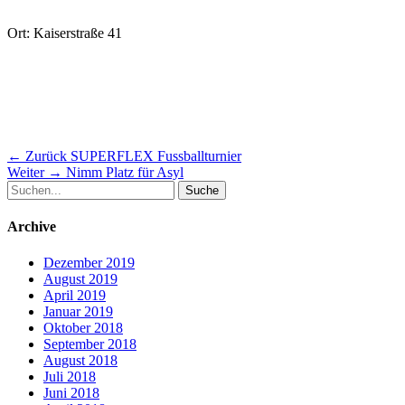
Ort: Kaiserstraße 41
Beitragsnavigation
Vorheriger
← Zurück
SUPERFLEX Fussballturnier
Nächster
Beitrag:
Weiter →
Nimm Platz für Asyl
Suche
Beitrag:
nach:
Archive
Dezember 2019
August 2019
April 2019
Januar 2019
Oktober 2018
September 2018
August 2018
Juli 2018
Juni 2018