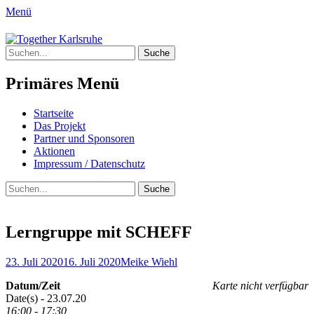
Menü
Together Karlsruhe
Suche
Integration von jungen Menschen mit
nach:
Fluchterfahrung und
Primäres Menü
Migrationshintergrund
Springe
Startseite
zum
Das Projekt
Inhalt
Partner und Sponsoren
Aktionen
Impressum / Datenschutz
Suchen
Suche
nach:
Lerngruppe mit SCHEFF
Posted
Author
23. Juli 2020
16. Juli 2020
Meike Wiehl
on
Datum/Zeit
Karte nicht verfügbar
Date(s) - 23.07.20
16:00 - 17:30