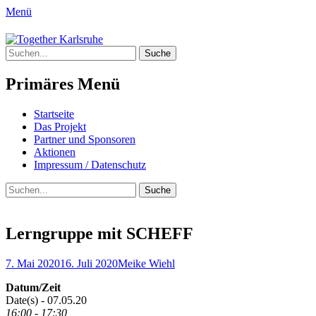
Menü
Together Karlsruhe
Suche
Integration von jungen Menschen mit Flu
nach:
Primäres Menü
Springe
Startseite
zum
Das Projekt
Inhalt
Partner und Sponsoren
Aktionen
Impressum / Datenschutz
Suchen
Suche
nach:
Lerngruppe mit SCHEFF
Posted
Author
7. Mai 2020
16. Juli 2020
Meike Wiehl
on
Datum/Zeit
Date(s) - 07.05.20
16:00 - 17:30