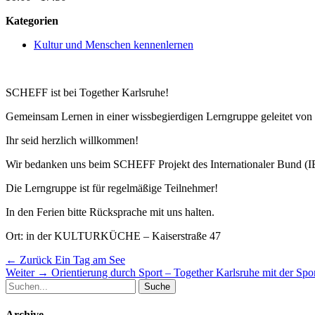
Kategorien
Kultur und Menschen kennenlernen
SCHEFF ist bei Together Karlsruhe!
Gemeinsam Lernen in einer wissbegierdigen Lerngruppe geleitet von p
Ihr seid herzlich willkommen!
Wir bedanken uns beim SCHEFF Projekt des Internationaler Bund (IB)
Die Lerngruppe ist für regelmäßige Teilnehmer!
In den Ferien bitte Rücksprache mit uns halten.
Ort: in der KULTURKÜCHE – Kaiserstraße 47
Beitragsnavigation
Vorheriger
← Zurück
Ein Tag am See
Nächster
Beitrag:
Weiter →
Orientierung durch Sport – Together Karlsruhe mit der Spo
Suche
Beitrag:
nach:
Archive