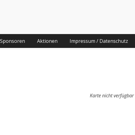
he
g und Migrationshintergrund
 Sponsoren
Aktionen
Impressum / Datenschutz
Karte nicht verfügbar