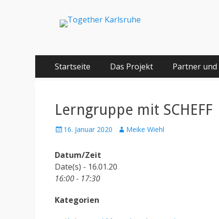
Together Karlsru
Integration von jungen Menschen mit Fluchterfahrun
Springe
Primäres Menü
Startseite
Das Projekt
Partner und
zum
Inhalt
Lerngruppe mit SCHEFF
Posted
Author
16. Januar 2020
Meike Wiehl
on
Datum/Zeit
Date(s) - 16.01.20
16:00 - 17:30
Kategorien