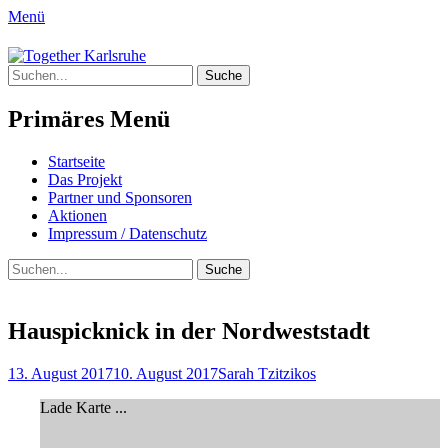
Menü
Together Karlsruhe
Suche
Integration von jungen Menschen mit
nach:
Fluchterfahrung und
Primäres Menü
Migrationshintergrund
Springe
Startseite
zum
Das Projekt
Inhalt
Partner und Sponsoren
Aktionen
Impressum / Datenschutz
Suchen
Suche
nach:
Hauspicknick in der Nordweststadt
Posted
Author
13. August 2017
10. August 2017
Sarah Tzitzikos
on
Lade Karte ...