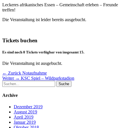
Leckeres afrikanisches Essen – Gemeinschaft erleben – Freunde
treffen!
Die Veranstaltung ist leider bereits ausgebucht.
Tickets buchen
Es sind noch 0 Tickets verfügbar von insgesamt 15.
Die Veranstaltung ist ausgebucht.
Beitragsnavigation
Vorheriger
← Zurück
Notaufnahme
Nächster
Beitrag:
Weiter →
KSC Spiel – Wildparkstadion
Suche
Beitrag:
nach:
Archive
Dezember 2019
August 2019
April 2019
Januar 2019
Oktober 2018